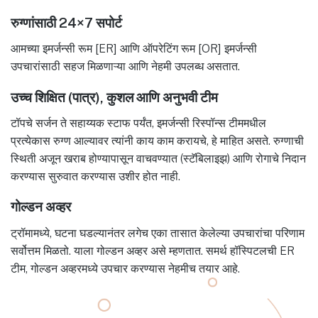
रुग्णांसाठी 24×7 सपोर्ट
आमच्या इमर्जन्सी रूम [ER] आणि ऑपरेटिंग रूम [OR] इमर्जन्सी
उपचारांसाठी सहज मिळणाऱ्या आणि नेहमी उपलब्ध असतात.
उच्च शिक्षित (पात्र), कुशल आणि अनुभवी टीम
टॉपचे सर्जन ते सहाय्यक स्टाफ पर्यंत, इमर्जन्सी रिस्पॉन्स टीममधील
प्रत्येकास रुग्ण आल्यावर त्यांनी काय काम करायचे, हे माहित असते. रुग्णाची
स्थिती अजून खराब होण्यापासून वाचवण्यात (स्टॅबिलाइझ) आणि रोगाचे निदान
करण्यास सुरुवात करण्यास उशीर होत नाही.
गोल्डन अव्हर
ट्रॉमामध्ये, घटना घडल्यानंतर लगेच एका तासात केलेल्या उपचारांचा परिणाम
सर्वोत्तम मिळतो. याला गोल्डन अव्हर असे म्हणतात. समर्थ हॉस्पिटलची ER
टीम, गोल्डन अव्हरमध्ये उपचार करण्यास नेहमीच तयार आहे.