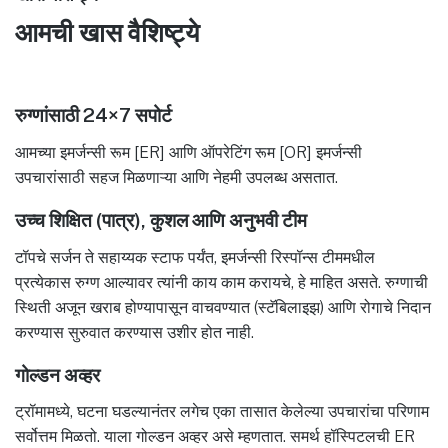
आमची खास वैशिष्ट्ये
रुग्णांसाठी 24×7 सपोर्ट
आमच्या इमर्जन्सी रूम [ER] आणि ऑपरेटिंग रूम [OR] इमर्जन्सी
उपचारांसाठी सहज मिळणाऱ्या आणि नेहमी उपलब्ध असतात.
उच्च शिक्षित (पात्र), कुशल आणि अनुभवी टीम
टॉपचे सर्जन ते सहाय्यक स्टाफ पर्यंत, इमर्जन्सी रिस्पॉन्स टीममधील
प्रत्येकास रुग्ण आल्यावर त्यांनी काय काम करायचे, हे माहित असते. रुग्णाची
स्थिती अजून खराब होण्यापासून वाचवण्यात (स्टॅबिलाइझ) आणि रोगाचे निदान
करण्यास सुरुवात करण्यास उशीर होत नाही.
गोल्डन अव्हर
ट्रॉमामध्ये, घटना घडल्यानंतर लगेच एका तासात केलेल्या उपचारांचा परिणाम
सर्वोत्तम मिळतो. याला गोल्डन अव्हर असे म्हणतात. समर्थ हॉस्पिटलची ER