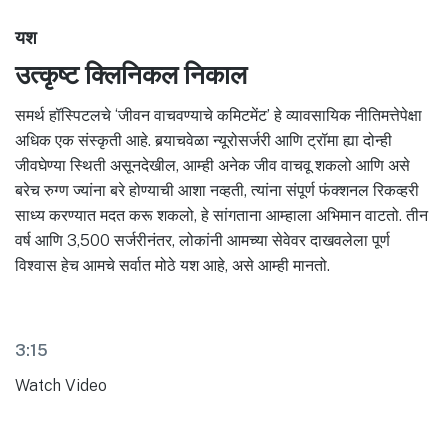
यश
उत्कृष्ट क्लिनिकल निकाल
समर्थ हॉस्पिटलचे ‘जीवन वाचवण्याचे कमिटमेंट’ हे व्यावसायिक नीतिमत्तेपेक्षा
अधिक एक संस्कृती आहे. बर्‍याचवेळा न्यूरोसर्जरी आणि ट्रॉमा ह्या दोन्ही
जीवघेण्या स्थिती असूनदेखील, आम्ही अनेक जीव वाचवू शकलो आणि असे
बरेच रुग्ण ज्यांना बरे होण्याची आशा नव्हती, त्यांना संपूर्ण फंक्शनल रिकव्हरी
साध्य करण्यात मदत करू शकलो, हे सांगताना आम्हाला अभिमान वाटतो. तीन
वर्ष आणि 3,500 सर्जरीनंतर, लोकांनी आमच्या सेवेवर दाखवलेला पूर्ण
विश्वास हेच आमचे सर्वात मोठे यश आहे, असे आम्ही मानतो.
3:15
Watch Video