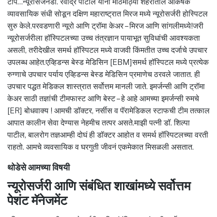
टीप…न्यूरोसर्जनडॉ. रवींद्र पाटील यांनी मोठमोठ्या शहरातील आकर्षक
व्यावसायिक संधी सोडून दक्षिण महाराष्ट्रात मिरज मध्ये न्यूरोसर्जरी होस्पिटल
सुरु केले.परवडणारी न्यूरो आणि ट्रॉमा केअर – मिरज आणि सांगलीमध्ये!जरी
न्यूरोसर्जरीला हॉस्पिटलच्या उच्च तंत्रज्ञान पायाभूत सुविधांची आवश्यकता
असली, तरीदेखील समर्थ हॉस्पिटल मध्ये वाजवी किंमतीत उच्च दर्जाचे उपचार
उपलब्ध आहेत.एव्हिडन्स बेस्ड मेडिसिन [EBM]समर्थ हॉस्पिटल मध्ये प्रत्येक
रुग्णाचे उपचार पर्याय एव्हिडन्स बेस्ड मेडिसिन प्रमाणेच ठरवले जातात. ही
उपचार पद्धत मेडिकल शास्त्रात सर्वोत्तम मानली जाते. इमर्जन्सी आणि ट्रॉमा
केअर साठी तज्ञांची टीमफास्ट आणि बेस्ट – हे आहे आमच्या इमर्जन्सी रुमचे
[ER] बोधवाक्य ! आमची डॉक्टर, नर्सीस व पॅरामेडिकल स्टाफची टीम तत्काल
आपात कालीन सेवा देण्यास नेहमीच तत्पर असते.माझी पत्नी डॉ. शिल्पा
पाटील, बालरोग तज्ञआम्ही दोघं ही डॉक्टर आहोत व समर्थ हॉस्पिटलच्या वरती
राहतो. आमचे व्यवसायिक व घरगुती जीवनं एकमेकात मिसळली असतात.
थोडेसे आमच्या विषयी
न्यूरोसर्जरी आणि संबंधित शाखांमध्ये सर्वोत्तम
पेशंट मॅनेजमेंट