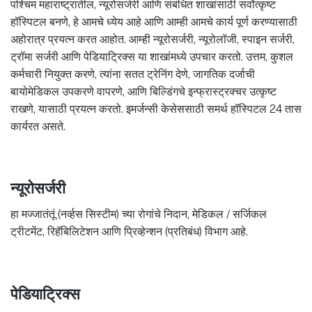
पश्चिम महाराष्ट्रातील, न्यूरोसर्जरी आणि संबंधित शाखांसाठी सर्वोत्कृष्ट
हॉस्पिटल बनणे, हे आमचे ध्येय आहे आणि आम्ही आमचे कार्य पूर्ण करण्यासाठी
अहोरात्र प्रयत्न करत आहोत. आम्ही न्यूरोसर्जरी, न्यूरोलॉजी, स्पाइन सर्जरी,
ट्रॉमा सर्जरी आणि पेडियाट्रिक्स या शाखांमध्ये उपचार करतो. उत्तम, कुशल
कर्मचारी नियुक्त करणे, त्यांना सतत ट्रेनिंग देणे, जागतिक दर्जाची
बायोमेडिकल उपकरणे वापरणे, आणि बिल्डिंगचे इन्फ्रास्ट्रक्चर उत्कृष्ट
राखणे, यासाठी प्रयत्न करतो. इमर्जन्सी केसेससाठी समर्थ हॉस्पिटल 24 तास
कार्यरत असते.
न्यूरोसर्जरी
हा मज्जातंतूं (नर्व्हस सिस्टीम) च्या रोगांचे निदान, मेडिकल / सर्जिकल
ट्रीटमेंट, रिहॅबिलिटेशन आणि प्रिव्हेन्शन (प्रतिबंध) विभाग आहे.
पेडियाट्रिक्स