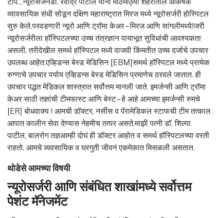
टीप…न्यूरोसर्जनडॉ. रवींद्र पाटील यांनी मोठमोठ्या शहरातील आकर्षक
व्यावसायिक संधी सोडून दक्षिण महाराष्ट्रात मिरज मध्ये न्यूरोसर्जरी होस्पिटल
सुरु केले.परवडणारी न्यूरो आणि ट्रॉमा केअर – मिरज आणि सांगलीमध्ये!जरी
न्यूरोसर्जरीला हॉस्पिटलच्या उच्च तंत्रज्ञान पायाभूत सुविधांची आवश्यकता
असली, तरीदेखील समर्थ हॉस्पिटल मध्ये वाजवी किंमतीत उच्च दर्जाचे उपचार
उपलब्ध आहेत.एव्हिडन्स बेस्ड मेडिसिन [EBM]समर्थ हॉस्पिटल मध्ये प्रत्येक
रुग्णाचे उपचार पर्याय एव्हिडन्स बेस्ड मेडिसिन प्रमाणेच ठरवले जातात. ही
उपचार पद्धत मेडिकल शास्त्रात सर्वोत्तम मानली जाते. इमर्जन्सी आणि ट्रॉमा
केअर साठी तज्ञांची टीमफास्ट आणि बेस्ट – हे आहे आमच्या इमर्जन्सी रुमचे
[ER] बोधवाक्य ! आमची डॉक्टर, नर्सीस व पॅरामेडिकल स्टाफची टीम तत्काल
आपात कालीन सेवा देण्यास नेहमीच तत्पर असते.माझी पत्नी डॉ. शिल्पा
पाटील, बालरोग तज्ञआम्ही दोघं ही डॉक्टर आहोत व समर्थ हॉस्पिटलच्या वरती
राहतो. आमचे व्यवसायिक व घरगुती जीवनं एकमेकात मिसळली असतात.
थोडेसे आमच्या विषयी
न्यूरोसर्जरी आणि संबंधित शाखांमध्ये सर्वोत्तम
पेशंट मॅनेजमेंट