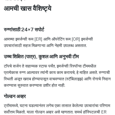
आमची खास वैशिष्ट्ये
रुग्णांसाठी 24×7 सपोर्ट
आमच्या इमर्जन्सी रूम [ER] आणि ऑपरेटिंग रूम [OR] इमर्जन्सी
उपचारांसाठी सहज मिळणाऱ्या आणि नेहमी उपलब्ध असतात.
उच्च शिक्षित (पात्र), कुशल आणि अनुभवी टीम
टॉपचे सर्जन ते सहाय्यक स्टाफ पर्यंत, इमर्जन्सी रिस्पॉन्स टीममधील
प्रत्येकास रुग्ण आल्यावर त्यांनी काय काम करायचे, हे माहित असते. रुग्णाची
स्थिती अजून खराब होण्यापासून वाचवण्यात (स्टॅबिलाइझ) आणि रोगाचे निदान
करण्यास सुरुवात करण्यास उशीर होत नाही.
गोल्डन अव्हर
ट्रॉमामध्ये, घटना घडल्यानंतर लगेच एका तासात केलेल्या उपचारांचा परिणाम
सर्वोत्तम मिळतो. याला गोल्डन अव्हर असे म्हणतात. समर्थ हॉस्पिटलची ER