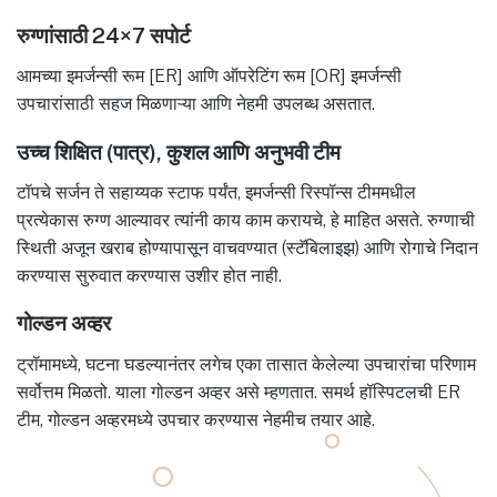
रुग्णांसाठी 24×7 सपोर्ट
आमच्या इमर्जन्सी रूम [ER] आणि ऑपरेटिंग रूम [OR] इमर्जन्सी
उपचारांसाठी सहज मिळणाऱ्या आणि नेहमी उपलब्ध असतात.
उच्च शिक्षित (पात्र), कुशल आणि अनुभवी टीम
टॉपचे सर्जन ते सहाय्यक स्टाफ पर्यंत, इमर्जन्सी रिस्पॉन्स टीममधील
प्रत्येकास रुग्ण आल्यावर त्यांनी काय काम करायचे, हे माहित असते. रुग्णाची
स्थिती अजून खराब होण्यापासून वाचवण्यात (स्टॅबिलाइझ) आणि रोगाचे निदान
करण्यास सुरुवात करण्यास उशीर होत नाही.
गोल्डन अव्हर
ट्रॉमामध्ये, घटना घडल्यानंतर लगेच एका तासात केलेल्या उपचारांचा परिणाम
सर्वोत्तम मिळतो. याला गोल्डन अव्हर असे म्हणतात. समर्थ हॉस्पिटलची ER
टीम, गोल्डन अव्हरमध्ये उपचार करण्यास नेहमीच तयार आहे.