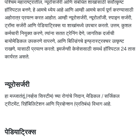
पश्चिम महाराष्ट्रातील, न्यूरोसर्जरी आणि संबंधित शाखांसाठी सर्वोत्कृष्ट
हॉस्पिटल बनणे, हे आमचे ध्येय आहे आणि आम्ही आमचे कार्य पूर्ण करण्यासाठी
अहोरात्र प्रयत्न करत आहोत. आम्ही न्यूरोसर्जरी, न्यूरोलॉजी, स्पाइन सर्जरी,
ट्रॉमा सर्जरी आणि पेडियाट्रिक्स या शाखांमध्ये उपचार करतो. उत्तम, कुशल
कर्मचारी नियुक्त करणे, त्यांना सतत ट्रेनिंग देणे, जागतिक दर्जाची
बायोमेडिकल उपकरणे वापरणे, आणि बिल्डिंगचे इन्फ्रास्ट्रक्चर उत्कृष्ट
राखणे, यासाठी प्रयत्न करतो. इमर्जन्सी केसेससाठी समर्थ हॉस्पिटल 24 तास
कार्यरत असते.
न्यूरोसर्जरी
हा मज्जातंतूं (नर्व्हस सिस्टीम) च्या रोगांचे निदान, मेडिकल / सर्जिकल
ट्रीटमेंट, रिहॅबिलिटेशन आणि प्रिव्हेन्शन (प्रतिबंध) विभाग आहे.
पेडियाट्रिक्स