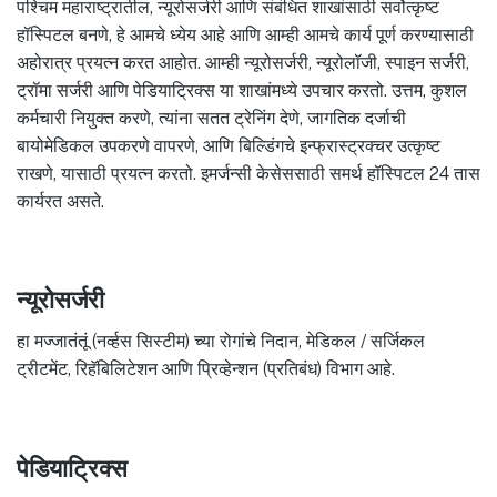
पश्चिम महाराष्ट्रातील, न्यूरोसर्जरी आणि संबंधित शाखांसाठी सर्वोत्कृष्ट
हॉस्पिटल बनणे, हे आमचे ध्येय आहे आणि आम्ही आमचे कार्य पूर्ण करण्यासाठी
अहोरात्र प्रयत्न करत आहोत. आम्ही न्यूरोसर्जरी, न्यूरोलॉजी, स्पाइन सर्जरी,
ट्रॉमा सर्जरी आणि पेडियाट्रिक्स या शाखांमध्ये उपचार करतो. उत्तम, कुशल
कर्मचारी नियुक्त करणे, त्यांना सतत ट्रेनिंग देणे, जागतिक दर्जाची
बायोमेडिकल उपकरणे वापरणे, आणि बिल्डिंगचे इन्फ्रास्ट्रक्चर उत्कृष्ट
राखणे, यासाठी प्रयत्न करतो. इमर्जन्सी केसेससाठी समर्थ हॉस्पिटल 24 तास
कार्यरत असते.
न्यूरोसर्जरी
हा मज्जातंतूं (नर्व्हस सिस्टीम) च्या रोगांचे निदान, मेडिकल / सर्जिकल
ट्रीटमेंट, रिहॅबिलिटेशन आणि प्रिव्हेन्शन (प्रतिबंध) विभाग आहे.
पेडियाट्रिक्स