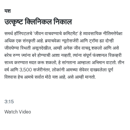
यश
उत्कृष्ट क्लिनिकल निकाल
समर्थ हॉस्पिटलचे ‘जीवन वाचवण्याचे कमिटमेंट’ हे व्यावसायिक नीतिमत्तेपेक्षा
अधिक एक संस्कृती आहे. बर्‍याचवेळा न्यूरोसर्जरी आणि ट्रॉमा ह्या दोन्ही
जीवघेण्या स्थिती असूनदेखील, आम्ही अनेक जीव वाचवू शकलो आणि असे
बरेच रुग्ण ज्यांना बरे होण्याची आशा नव्हती, त्यांना संपूर्ण फंक्शनल रिकव्हरी
साध्य करण्यात मदत करू शकलो, हे सांगताना आम्हाला अभिमान वाटतो. तीन
वर्ष आणि 3,500 सर्जरीनंतर, लोकांनी आमच्या सेवेवर दाखवलेला पूर्ण
विश्वास हेच आमचे सर्वात मोठे यश आहे, असे आम्ही मानतो.
3:15
Watch Video