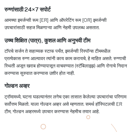
रुग्णांसाठी 24×7 सपोर्ट
आमच्या इमर्जन्सी रूम [ER] आणि ऑपरेटिंग रूम [OR] इमर्जन्सी
उपचारांसाठी सहज मिळणाऱ्या आणि नेहमी उपलब्ध असतात.
उच्च शिक्षित (पात्र), कुशल आणि अनुभवी टीम
टॉपचे सर्जन ते सहाय्यक स्टाफ पर्यंत, इमर्जन्सी रिस्पॉन्स टीममधील
प्रत्येकास रुग्ण आल्यावर त्यांनी काय काम करायचे, हे माहित असते. रुग्णाची
स्थिती अजून खराब होण्यापासून वाचवण्यात (स्टॅबिलाइझ) आणि रोगाचे निदान
करण्यास सुरुवात करण्यास उशीर होत नाही.
गोल्डन अव्हर
ट्रॉमामध्ये, घटना घडल्यानंतर लगेच एका तासात केलेल्या उपचारांचा परिणाम
सर्वोत्तम मिळतो. याला गोल्डन अव्हर असे म्हणतात. समर्थ हॉस्पिटलची ER
टीम, गोल्डन अव्हरमध्ये उपचार करण्यास नेहमीच तयार आहे.