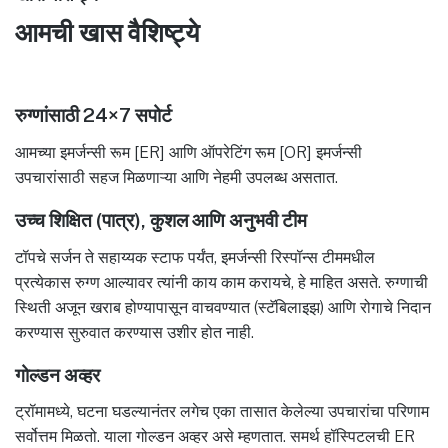
आमची खास वैशिष्ट्ये
रुग्णांसाठी 24×7 सपोर्ट
आमच्या इमर्जन्सी रूम [ER] आणि ऑपरेटिंग रूम [OR] इमर्जन्सी
उपचारांसाठी सहज मिळणाऱ्या आणि नेहमी उपलब्ध असतात.
उच्च शिक्षित (पात्र), कुशल आणि अनुभवी टीम
टॉपचे सर्जन ते सहाय्यक स्टाफ पर्यंत, इमर्जन्सी रिस्पॉन्स टीममधील
प्रत्येकास रुग्ण आल्यावर त्यांनी काय काम करायचे, हे माहित असते. रुग्णाची
स्थिती अजून खराब होण्यापासून वाचवण्यात (स्टॅबिलाइझ) आणि रोगाचे निदान
करण्यास सुरुवात करण्यास उशीर होत नाही.
गोल्डन अव्हर
ट्रॉमामध्ये, घटना घडल्यानंतर लगेच एका तासात केलेल्या उपचारांचा परिणाम
सर्वोत्तम मिळतो. याला गोल्डन अव्हर असे म्हणतात. समर्थ हॉस्पिटलची ER