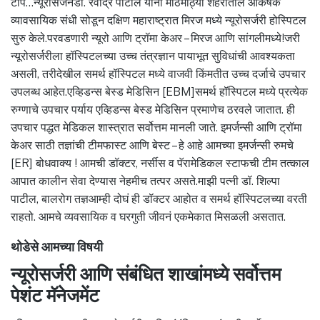
टीप…न्यूरोसर्जनडॉ. रवींद्र पाटील यांनी मोठमोठ्या शहरातील आकर्षक
व्यावसायिक संधी सोडून दक्षिण महाराष्ट्रात मिरज मध्ये न्यूरोसर्जरी होस्पिटल
सुरु केले.परवडणारी न्यूरो आणि ट्रॉमा केअर – मिरज आणि सांगलीमध्ये!जरी
न्यूरोसर्जरीला हॉस्पिटलच्या उच्च तंत्रज्ञान पायाभूत सुविधांची आवश्यकता
असली, तरीदेखील समर्थ हॉस्पिटल मध्ये वाजवी किंमतीत उच्च दर्जाचे उपचार
उपलब्ध आहेत.एव्हिडन्स बेस्ड मेडिसिन [EBM]समर्थ हॉस्पिटल मध्ये प्रत्येक
रुग्णाचे उपचार पर्याय एव्हिडन्स बेस्ड मेडिसिन प्रमाणेच ठरवले जातात. ही
उपचार पद्धत मेडिकल शास्त्रात सर्वोत्तम मानली जाते. इमर्जन्सी आणि ट्रॉमा
केअर साठी तज्ञांची टीमफास्ट आणि बेस्ट – हे आहे आमच्या इमर्जन्सी रुमचे
[ER] बोधवाक्य ! आमची डॉक्टर, नर्सीस व पॅरामेडिकल स्टाफची टीम तत्काल
आपात कालीन सेवा देण्यास नेहमीच तत्पर असते.माझी पत्नी डॉ. शिल्पा
पाटील, बालरोग तज्ञआम्ही दोघं ही डॉक्टर आहोत व समर्थ हॉस्पिटलच्या वरती
राहतो. आमचे व्यवसायिक व घरगुती जीवनं एकमेकात मिसळली असतात.
थोडेसे आमच्या विषयी
न्यूरोसर्जरी आणि संबंधित शाखांमध्ये सर्वोत्तम
पेशंट मॅनेजमेंट