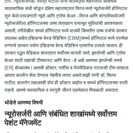
टीप…न्यूरोसर्जनडॉ. रवींद्र पाटील यांनी मोठमोठ्या शहरातील आकर्षक
व्यावसायिक संधी सोडून दक्षिण महाराष्ट्रात मिरज मध्ये न्यूरोसर्जरी होस्पिटल
सुरु केले.परवडणारी न्यूरो आणि ट्रॉमा केअर – मिरज आणि सांगलीमध्ये!जरी
न्यूरोसर्जरीला हॉस्पिटलच्या उच्च तंत्रज्ञान पायाभूत सुविधांची आवश्यकता
असली, तरीदेखील समर्थ हॉस्पिटल मध्ये वाजवी किंमतीत उच्च दर्जाचे उपचार
उपलब्ध आहेत.एव्हिडन्स बेस्ड मेडिसिन [EBM]समर्थ हॉस्पिटल मध्ये प्रत्येक
रुग्णाचे उपचार पर्याय एव्हिडन्स बेस्ड मेडिसिन प्रमाणेच ठरवले जातात. ही
उपचार पद्धत मेडिकल शास्त्रात सर्वोत्तम मानली जाते. इमर्जन्सी आणि ट्रॉमा
केअर साठी तज्ञांची टीमफास्ट आणि बेस्ट – हे आहे आमच्या इमर्जन्सी रुमचे
[ER] बोधवाक्य ! आमची डॉक्टर, नर्सीस व पॅरामेडिकल स्टाफची टीम तत्काल
आपात कालीन सेवा देण्यास नेहमीच तत्पर असते.माझी पत्नी डॉ. शिल्पा
पाटील, बालरोग तज्ञआम्ही दोघं ही डॉक्टर आहोत व समर्थ हॉस्पिटलच्या वरती
राहतो. आमचे व्यवसायिक व घरगुती जीवनं एकमेकात मिसळली असतात.
थोडेसे आमच्या विषयी
न्यूरोसर्जरी आणि संबंधित शाखांमध्ये सर्वोत्तम
पेशंट मॅनेजमेंट