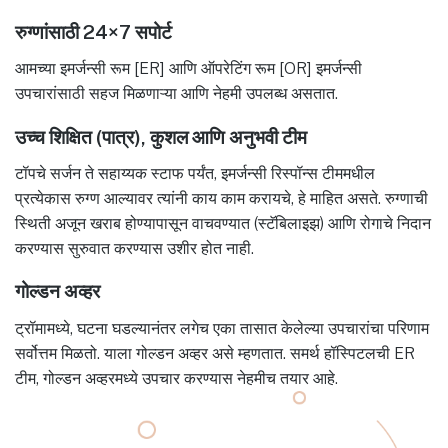
रुग्णांसाठी 24×7 सपोर्ट
आमच्या इमर्जन्सी रूम [ER] आणि ऑपरेटिंग रूम [OR] इमर्जन्सी
उपचारांसाठी सहज मिळणाऱ्या आणि नेहमी उपलब्ध असतात.
उच्च शिक्षित (पात्र), कुशल आणि अनुभवी टीम
टॉपचे सर्जन ते सहाय्यक स्टाफ पर्यंत, इमर्जन्सी रिस्पॉन्स टीममधील
प्रत्येकास रुग्ण आल्यावर त्यांनी काय काम करायचे, हे माहित असते. रुग्णाची
स्थिती अजून खराब होण्यापासून वाचवण्यात (स्टॅबिलाइझ) आणि रोगाचे निदान
करण्यास सुरुवात करण्यास उशीर होत नाही.
गोल्डन अव्हर
ट्रॉमामध्ये, घटना घडल्यानंतर लगेच एका तासात केलेल्या उपचारांचा परिणाम
सर्वोत्तम मिळतो. याला गोल्डन अव्हर असे म्हणतात. समर्थ हॉस्पिटलची ER
टीम, गोल्डन अव्हरमध्ये उपचार करण्यास नेहमीच तयार आहे.