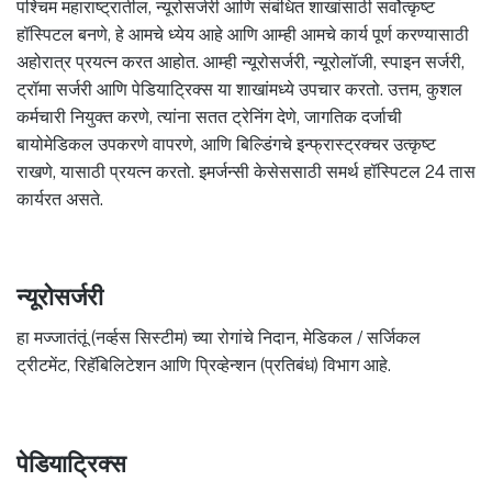
पश्चिम महाराष्ट्रातील, न्यूरोसर्जरी आणि संबंधित शाखांसाठी सर्वोत्कृष्ट
हॉस्पिटल बनणे, हे आमचे ध्येय आहे आणि आम्ही आमचे कार्य पूर्ण करण्यासाठी
अहोरात्र प्रयत्न करत आहोत. आम्ही न्यूरोसर्जरी, न्यूरोलॉजी, स्पाइन सर्जरी,
ट्रॉमा सर्जरी आणि पेडियाट्रिक्स या शाखांमध्ये उपचार करतो. उत्तम, कुशल
कर्मचारी नियुक्त करणे, त्यांना सतत ट्रेनिंग देणे, जागतिक दर्जाची
बायोमेडिकल उपकरणे वापरणे, आणि बिल्डिंगचे इन्फ्रास्ट्रक्चर उत्कृष्ट
राखणे, यासाठी प्रयत्न करतो. इमर्जन्सी केसेससाठी समर्थ हॉस्पिटल 24 तास
कार्यरत असते.
न्यूरोसर्जरी
हा मज्जातंतूं (नर्व्हस सिस्टीम) च्या रोगांचे निदान, मेडिकल / सर्जिकल
ट्रीटमेंट, रिहॅबिलिटेशन आणि प्रिव्हेन्शन (प्रतिबंध) विभाग आहे.
पेडियाट्रिक्स