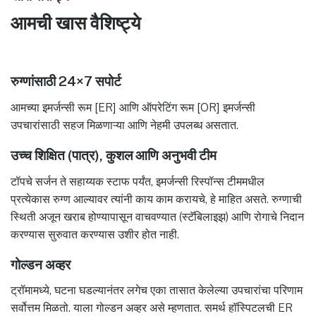
आमची खास वैशिष्ट्ये
रुग्णांसाठी 24×7 सपोर्ट
आमच्या इमर्जन्सी रूम [ER] आणि ऑपरेटिंग रूम [OR] इमर्जन्सी
उपचारांसाठी सहज मिळणाऱ्या आणि नेहमी उपलब्ध असतात.
उच्च शिक्षित (पात्र), कुशल आणि अनुभवी टीम
टॉपचे सर्जन ते सहाय्यक स्टाफ पर्यंत, इमर्जन्सी रिस्पॉन्स टीममधील
प्रत्येकास रुग्ण आल्यावर त्यांनी काय काम करायचे, हे माहित असते. रुग्णाची
स्थिती अजून खराब होण्यापासून वाचवण्यात (स्टॅबिलाइझ) आणि रोगाचे निदान
करण्यास सुरुवात करण्यास उशीर होत नाही.
गोल्डन अव्हर
ट्रॉमामध्ये, घटना घडल्यानंतर लगेच एका तासात केलेल्या उपचारांचा परिणाम
सर्वोत्तम मिळतो. याला गोल्डन अव्हर असे म्हणतात. समर्थ हॉस्पिटलची ER