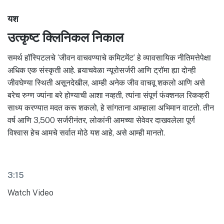
यश
उत्कृष्ट क्लिनिकल निकाल
समर्थ हॉस्पिटलचे ‘जीवन वाचवण्याचे कमिटमेंट’ हे व्यावसायिक नीतिमत्तेपेक्षा
अधिक एक संस्कृती आहे. बर्‍याचवेळा न्यूरोसर्जरी आणि ट्रॉमा ह्या दोन्ही
जीवघेण्या स्थिती असूनदेखील, आम्ही अनेक जीव वाचवू शकलो आणि असे
बरेच रुग्ण ज्यांना बरे होण्याची आशा नव्हती, त्यांना संपूर्ण फंक्शनल रिकव्हरी
साध्य करण्यात मदत करू शकलो, हे सांगताना आम्हाला अभिमान वाटतो. तीन
वर्ष आणि 3,500 सर्जरीनंतर, लोकांनी आमच्या सेवेवर दाखवलेला पूर्ण
विश्वास हेच आमचे सर्वात मोठे यश आहे, असे आम्ही मानतो.
3:15
Watch Video